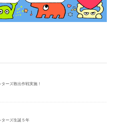
シターズ救出作戦実施！
シターズ生誕５年