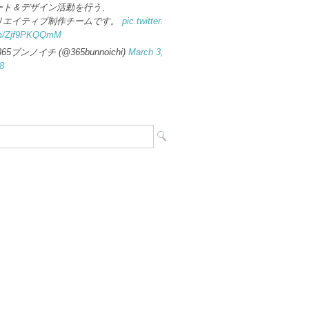
ート＆デザイン活動を行う、
リエイティブ制作チームです。
pic.twitter.
m/Zjf9PKQQmM
365ブンノイチ (@365bunnoichi)
March 3,
8