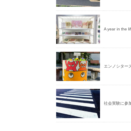
A year in th
エンノシター
社会実験に参