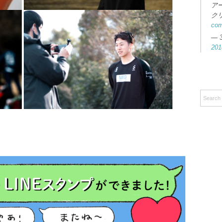
ア
ク
co
— 
201