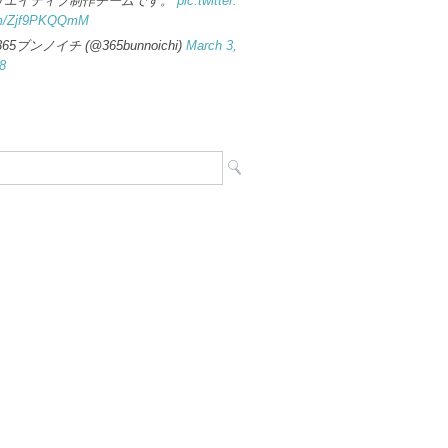
リエイティブ制作チームです。
pic.twitter.
m/Zjf9PKQQmM
365ブンノイチ (@365bunnoichi)
March 3,
8