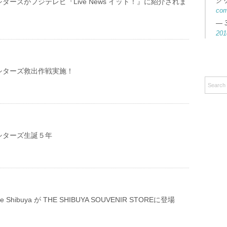
ク
ターズがフジテレビ『Live News イット！』に紹介されま
co
— 
201
シターズ救出作戦実施！
シターズ生誕５年
e life Shibuya が THE SHIBUYA SOUVENIR STOREに登場