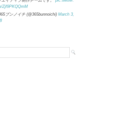
リエイティブ制作チームです。
pic.twitter.
m/Zjf9PKQQmM
365ブンノイチ (@365bunnoichi)
March 3,
8