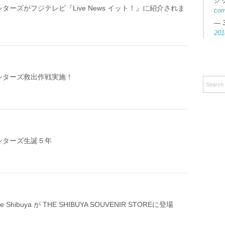
ク
ターズがフジテレビ『Live News イット！』に紹介されま
co
— 
201
シターズ救出作戦実施！
シターズ生誕５年
e life Shibuya が THE SHIBUYA SOUVENIR STOREに登場