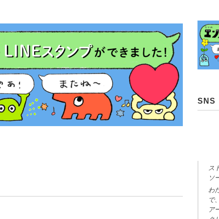
SNS
ス
ソ
わ
で
ア