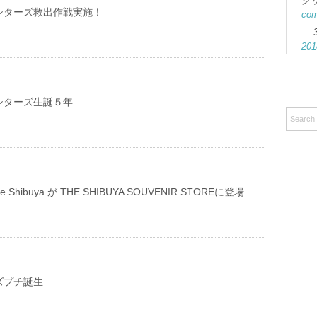
ク
シターズ救出作戦実施！
co
— 
201
シターズ生誕５年
e life Shibuya が THE SHIBUYA SOUVENIR STOREに登場
ズプチ誕生