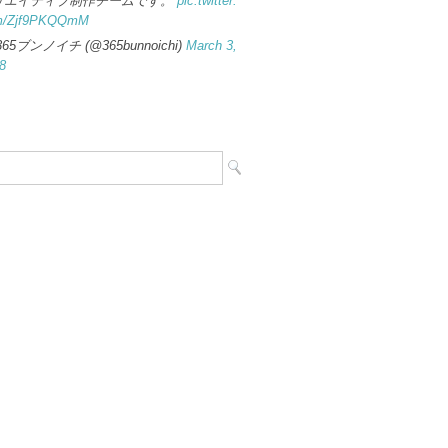
リエイティブ制作チームです。
pic.twitter.
m/Zjf9PKQQmM
365ブンノイチ (@365bunnoichi)
March 3,
8