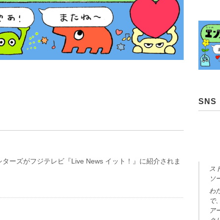
SNS
ターズがフジテレビ『Live News イット！』に紹介されま
ス
ソ
わ
で
ア