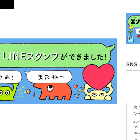
SNS
ス
ソ
わ
で
ア