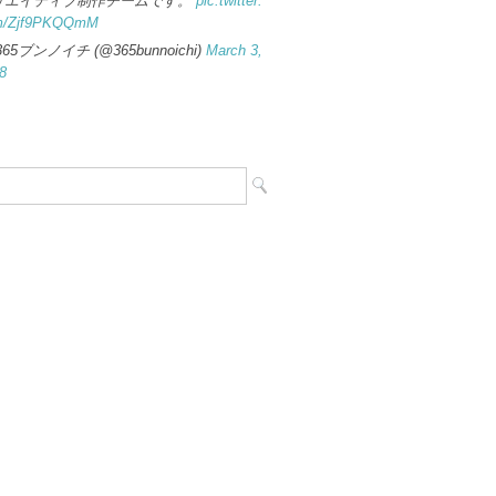
リエイティブ制作チームです。
pic.twitter.
m/Zjf9PKQQmM
365ブンノイチ (@365bunnoichi)
March 3,
8