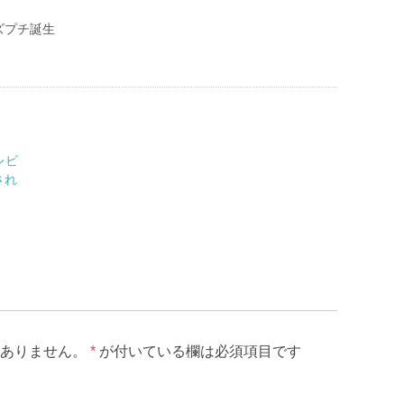
ズプチ誕生
レビ
され
ありません。
*
が付いている欄は必須項目です