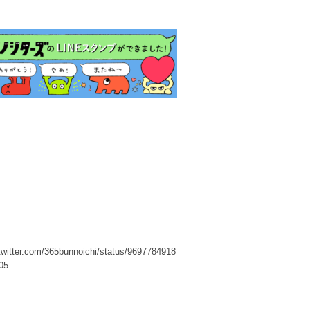
/twitter.com/365bunnoichi/status/9697784918
05