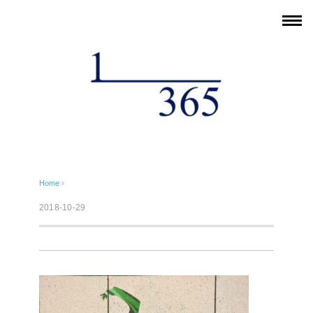
Home
›
2018-10-29