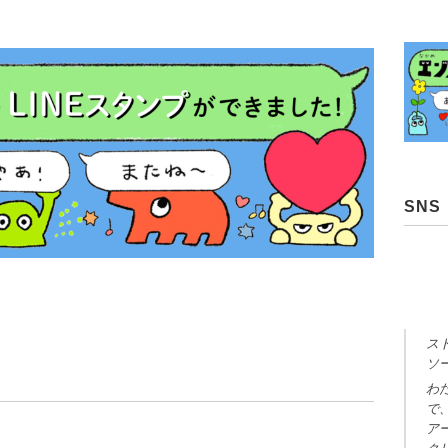
SNS
ス
ソ
わ
で
ア