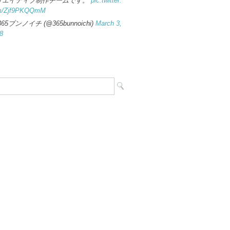
リエイティブ制作チームです。
pic.twitter.
m/Zjf9PKQQmM
365ブンノイチ (@365bunnoichi)
March 3,
8