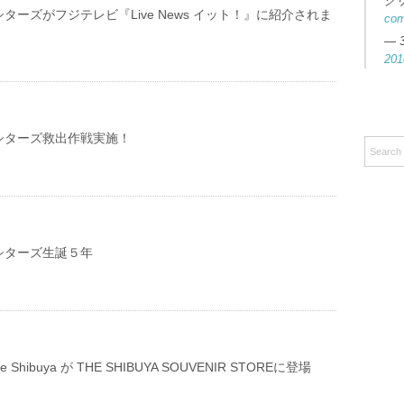
ク
ターズがフジテレビ『Live News イット！』に紹介されま
co
— 
201
シターズ救出作戦実施！
シターズ生誕５年
e life Shibuya が THE SHIBUYA SOUVENIR STOREに登場