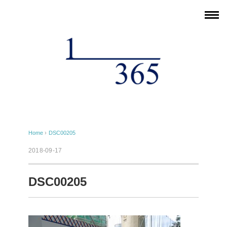
Home
›
DSC00205
2018-09-17
DSC00205