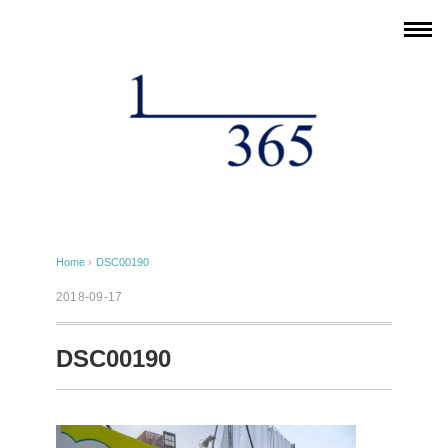
Home
›
DSC00190
2018-09-17
DSC00190