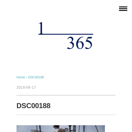
Home
›
DSC00188
2018-09-17
DSC00188