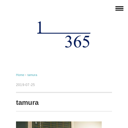
Home
›
tamura
2019-07-25
tamura