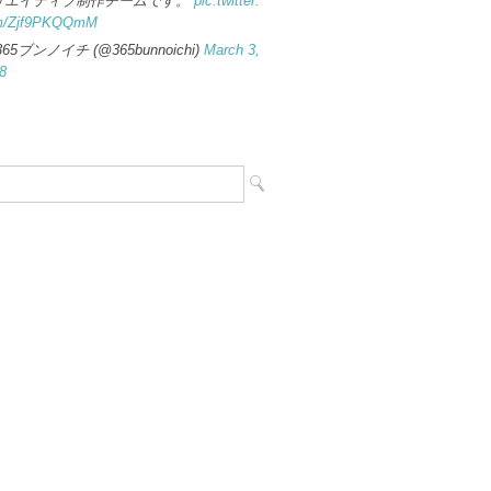
リエイティブ制作チームです。
pic.twitter.
m/Zjf9PKQQmM
365ブンノイチ (@365bunnoichi)
March 3,
8