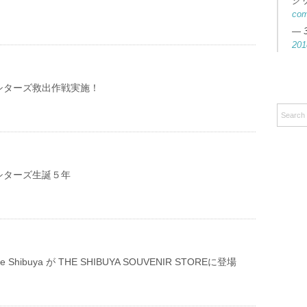
ク
co
— 
201
シターズ救出作戦実施！
シターズ生誕５年
e life Shibuya が THE SHIBUYA SOUVENIR STOREに登場