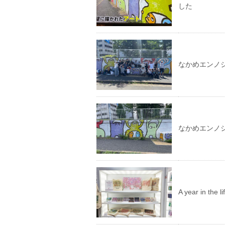
した
なかめエンノ
なかめエンノ
A year in th