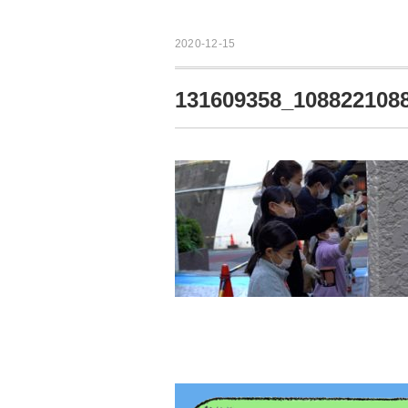
2020-12-15
131609358_108822108