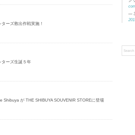
ク
co
— 
201
シターズ救出作戦実施！
シターズ生誕５年
e life Shibuya が THE SHIBUYA SOUVENIR STOREに登場