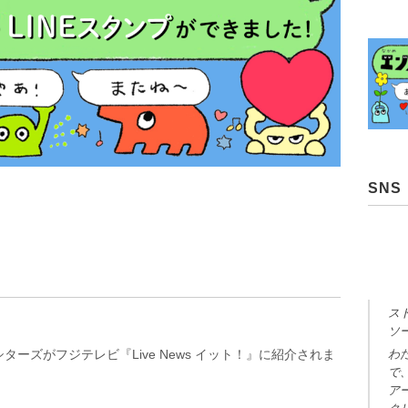
SNS
ス
ソ
ターズがフジテレビ『Live News イット！』に紹介されま
わ
で
ア