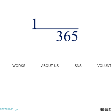
WORKS
ABOUT US
SNS
VOLUN
9777959651_n
新着