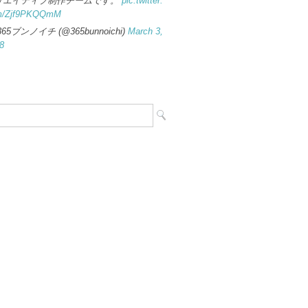
リエイティブ制作チームです。
pic.twitter.
m/Zjf9PKQQmM
365ブンノイチ (@365bunnoichi)
March 3,
8