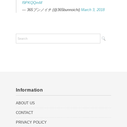
f9PKQQmM
— 365ブンノイチ (@365bunnoichi)
March 3, 2018
Information
ABOUT US
CONTACT
PRIVACY POLICY