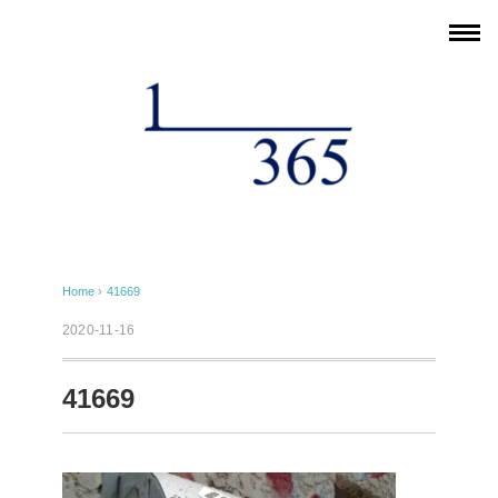
Home
›
41669
2020-11-16
41669