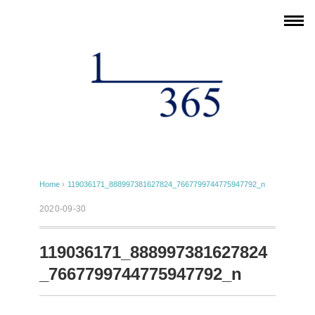
Home
›
119036171_888997381627824_7667799744775947792_n
2020-09-30
119036171_888997381627824
_7667799744775947792_n