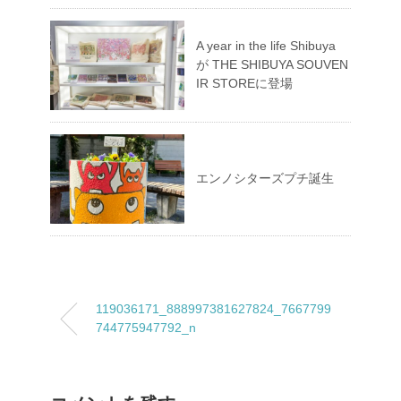
A year in the life Shibuya
が THE SHIBUYA SOUVEN
IR STOREに登場
エンノシターズプチ誕生
119036171_888997381627824_7667799
744775947792_n