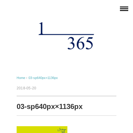
Home
›
03-sp640px×1136px
2018-05-20
03-sp640px×1136px