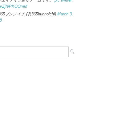
リエイティブ制作チームです。
pic.twitter.
m/Zjf9PKQQmM
365ブンノイチ (@365bunnoichi)
March 3,
8