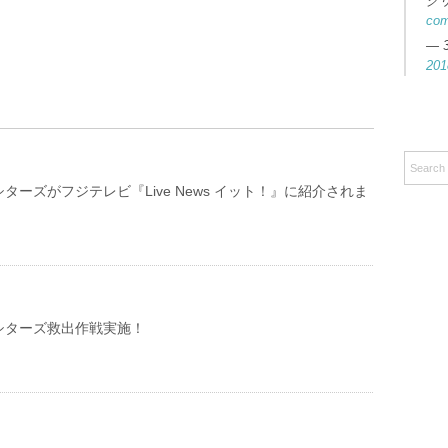
ク
co
— 
201
ターズがフジテレビ『Live News イット！』に紹介されま
シターズ救出作戦実施！