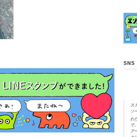
SNS
ス
ソ
わ
で
ア