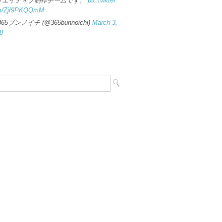
リエイティブ制作チームです。
pic.twitter.
m/Zjf9PKQQmM
365ブンノイチ (@365bunnoichi)
March 3,
8