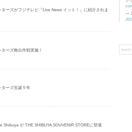
ク
co
ターズがフジテレビ『Live News イット！』に紹介されま
— 
201
シターズ救出作戦実施！
シターズ生誕５年
e life Shibuya が THE SHIBUYA SOUVENIR STOREに登場