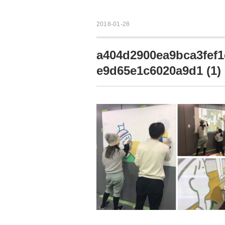
2018-01-28
a404d2900ea9bca3fef1
e9d65e1c6020a9d1 (1)