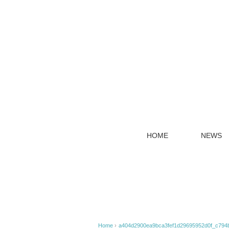
HOME
NEWS
Home
›
a404d2900ea9bca3fef1d29695952d0f_c794b