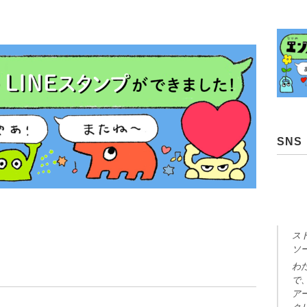
SNS
ス
ソ
わ
で
ア