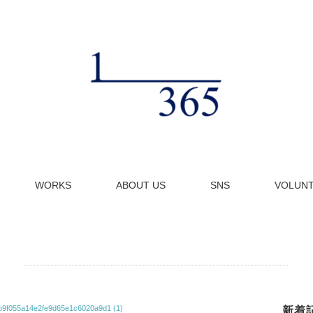
WORKS
ABOUT US
SNS
VOLUN
9f055a14e2fe9d65e1c6020a9d1 (1)
新着